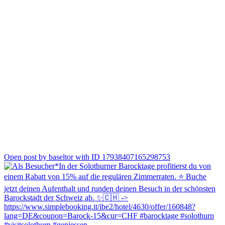
0
Open post by baseltor with ID 17938407165298753