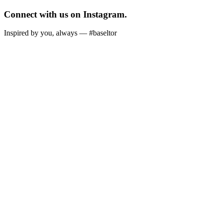
Connect with us on Instagram.
Inspired by you, always — #baseltor
Ab sofort bei uns im Offenausschank:
der neue Wein der Swiss Historic Hotels der Jungwinzer*innen
Schweiz, tolle Geschichte und feiner Wein! Die jüngsten Winzer
kreieren einen Wein für die ältesten Hotels der Schweiz!
Am besten gleich probieren kommen! 🍷🍇
#Wein, #Schweizerwein #genuss, #Baseltor, #swisshistorichotels