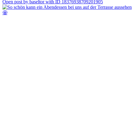
Open post by baseltor with ID 18376938709201905