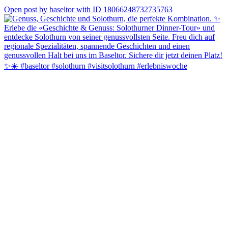
1
Open post by baseltor with ID 18066248732735763
Als Besucher*In der Solothurner Barocktage profitierst du von
einem Rabatt von 15% auf die regulären Zimmerraten. ⭐️
Buche jetzt deinen Aufenthalt und runden deinen Besuch in der
schönsten Barockstadt der Schweiz ab. ✨🇨🇭
-> https://www.simplebooking.it/ibe2/hotel/4630/offer/160848?
lang=DE&coupon=Barock-15&cur=CHF
#barocktage #solothurn #visitsolothurn #geniessen