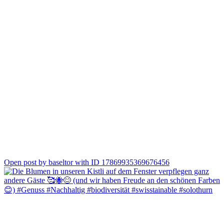
0
Open post by baseltor with ID 17869935369676456
Grünspargel aus Bolken und dazu der passende Wein 🍷🌱