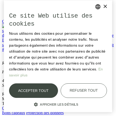
×
Ce site Web utilise des
GERMAN
0
Open post by baseltor with ID 18098819378165990
cookies
ENGLISH
Nous utilisons des cookies pour personnaliser le
FRENCH
contenu, les publicités et analyser notre trafic. Nous
partageons également des informations sur votre
utilisation de notre site avec nos partenaires de publicité
et d"analyse qui peuvent les combiner avec d"autres
Restaurant Hotel Baseltor
informations que vous leur avez fournies ou qu"ils ont
collectées lors de votre utilisation de leurs services.
En
Hauptgasse 79
savoir plus
4500 Solothurn
Suisse
REFUSER TOUT
ACCEPTER TOUT
Réservation
M
reservation@baseltor.ch
T
+41 32 622 34 22
AFFICHER LES DÉTAILS
Contact
Heures d'ouverture
Actualités
Emplois et carrières
Médias
Bons cadeaux
Protection des données
STRICTEMENT NÉCESSAIRES