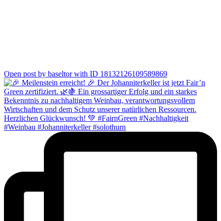
0
Open post by baseltor with ID 18132126109589869