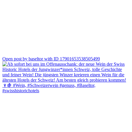
0
Open post by baseltor with ID 17901653538505499
Genuss, Geschichte und Solothurn, die perfekte Kombination. ✨
Erlebe die «Geschichte & Genuss: Solothurner Dinner-Tour» und
entdecke Solothurn von seiner genussvollsten Seite. Freu dich auf
regionale Spezialitäten, spannende Geschichten und einen
genussvollen Halt bei uns im Baseltor.