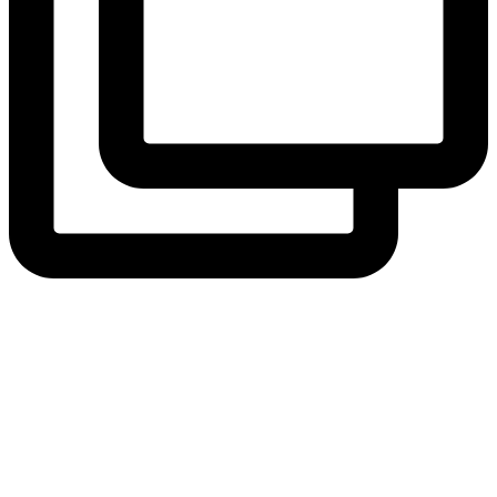
Die Blumen in unseren Kistli auf dem Fenster verpflegen ganz
andere Gäste 🥰🐝😊
(und wir haben Freude an den schönen Farben 😊)
#Genuss #Nachhaltig #biodiversität #swisstainable #solothurn