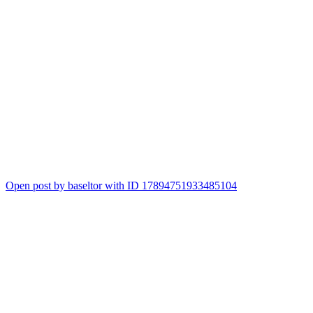
2
Open post by baseltor with ID 17894751933485104